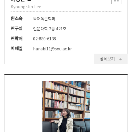
Kyoung-Jin Lee
원소속
독어독문학과
연구실
인문대학 2동 421호
연락처
02-880-6138
이메일
hanabi11@snu.ac.kr
상세보기