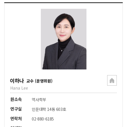
이하나
교수 (운영위원)
Hana Lee
원소속
역사학부
연구실
인문대학 14동 603호
연락처
02-880-6185