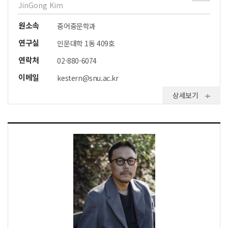
JinGong Kim
원소속
중어중문학과
연구실
인문대학 1동 409호
연락처
02-880-6074
이메일
kestern@snu.ac.kr
상세보기