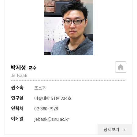
박제성
교수
Je Baak
원소속
조소과
연구실
미술대학 51동 204호
연락처
02-880-7978
이메일
jebaak@snu.ac.kr
상세보기