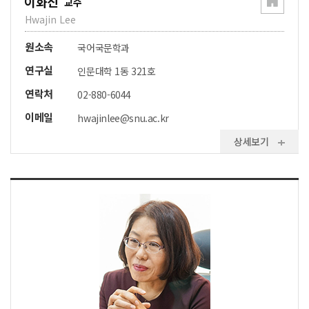
이화진
교수
Hwajin Lee
원소속
국어국문학과
연구실
인문대학 1동 321호
연락처
02-880-6044
이메일
hwajinlee@snu.ac.kr
상세보기