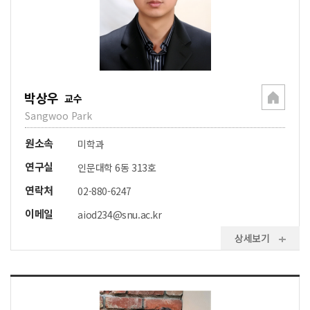
박상우
교수
Sangwoo Park
원소속
미학과
연구실
인문대학 6동 313호
연락처
02-880-6247
이메일
aiod234@snu.ac.kr
상세보기