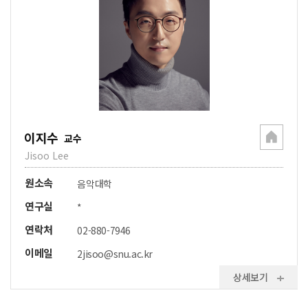
이지수
교수
Jisoo Lee
원소속
음악대학
연구실
*
연락처
02-880-7946
이메일
2jisoo@snu.ac.kr
상세보기