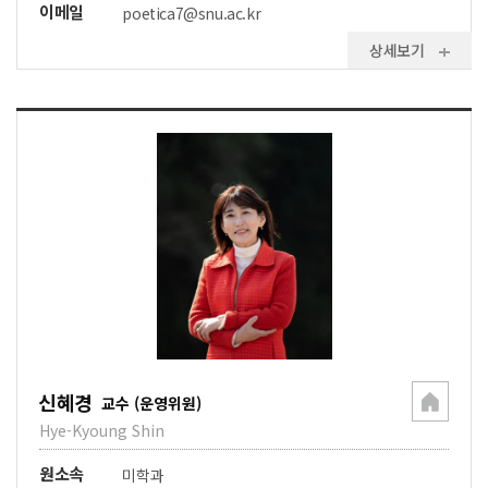
이메일
poetica7@snu.ac.kr
상세보기
신혜경
교수 (운영위원)
Hye-Kyoung Shin
원소속
미학과