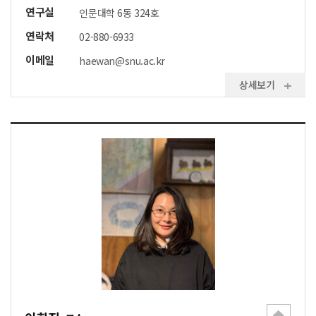
연구실
인문대학 6동 324호
연락처
02-880-6933
이메일
haewan@snu.ac.kr
상세보기