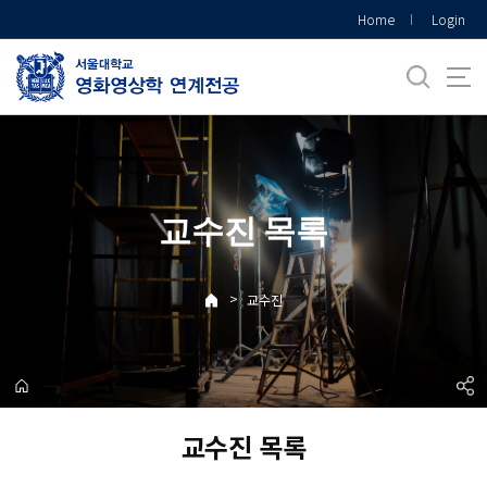
바
Home
Login
로
가
기
메
뉴
교수진 목록
>
교수진
교수진 목록